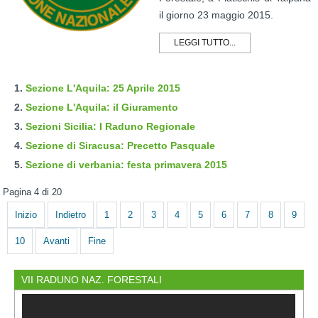
il giorno 23 maggio 2015.
LEGGI TUTTO...
Sezione L'Aquila: 25 Aprile 2015
Sezione L'Aquila: il Giuramento
Sezioni Sicilia: I Raduno Regionale
Sezione di Siracusa: Precetto Pasquale
Sezione di verbania: festa primavera 2015
Pagina 4 di 20
Inizio
Indietro
1
2
3
4
5
6
7
8
9
10
Avanti
Fine
VII RADUNO NAZ. FORESTALI