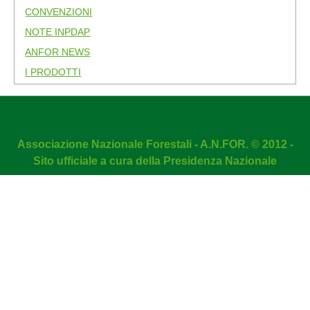
CONVENZIONI
NOTE INPDAP
ANFOR NEWS
I PRODOTTI
Associazione Nazionale Forestali - A.N.FOR. © 2012 -
Sito ufficiale a cura della Presidenza Nazionale
DMC Firewall
is developed by
Dean Marshall Consultancy Ltd
NOTA! Questo sito utilizza i cookie e tecnologie simili.