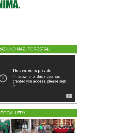
 RADUNO NAZ. FORESTALI
OTOGALLERY