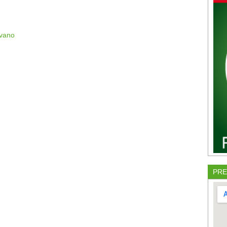
vano
PRE