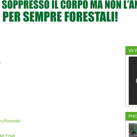
VII
e
PH
i Rotondo
l Friuli