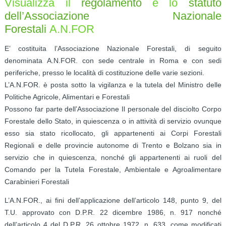
Visualizza il
regolamento
e lo
statuto
dell’Associazione Nazionale
Forestali
A.N.FOR
E’ costituita l’Associazione Nazionale Forestali, di seguito
denominata A.N.FOR. con sede centrale in Roma e con sedi
periferiche, presso le località di costituzione delle varie sezioni.
L’A.N.FOR. è posta sotto la vigilanza e la tutela del Ministro delle
Politiche Agricole, Alimentari e Forestali
Possono far parte dell’Associazione Il personale del disciolto Corpo
Forestale dello Stato, in quiescenza o in attività di servizio ovunque
esso sia stato ricollocato, gli appartenenti ai Corpi Forestali
Regionali e delle provincie autonome di Trento e Bolzano sia in
servizio che in quiescenza, nonché gli appartenenti ai ruoli del
Comando per la Tutela Forestale, Ambientale e Agroalimentare
Carabinieri Forestali
L’A.N.FOR., ai fini dell’applicazione dell’articolo 148, punto 9, del
T.U. approvato con D.P.R. 22 dicembre 1986, n. 917 nonché
dell’articolo 4 del D.P.R. 26 ottobre 1972, n. 633, come modificati