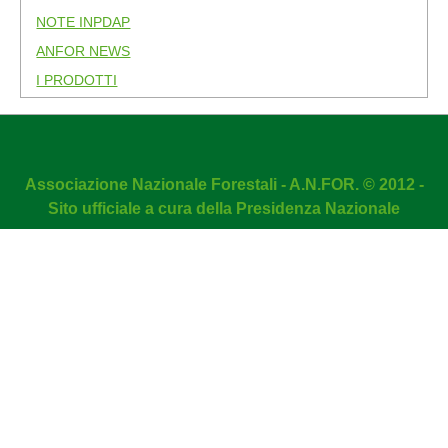
NOTE INPDAP
ANFOR NEWS
I PRODOTTI
Associazione Nazionale Forestali - A.N.FOR. © 2012 -
Sito ufficiale a cura della Presidenza Nazionale
Our website is protected by
DMC Firewall!
NOTA! Questo sito utilizza i cookie e tecnologie simili.