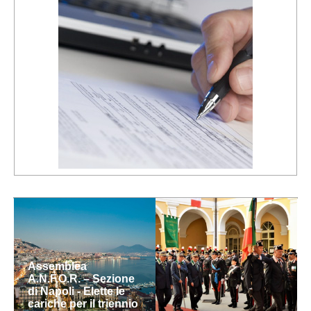
Assemblea
A.N.F.O.R. – Sezione
di Napoli - Elette le
cariche per il triennio