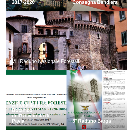
2017-2020
Consegna Bandiera
VIII Raduno Nazionale Forestali
Anfor Milano: 'Orto
Botanico
dell'Università di
Pavia
8° Raduno Barga