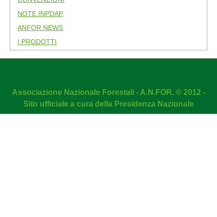
NOTE INPDAP
ANFOR NEWS
I PRODOTTI
Associazione Nazionale Forestali - A.N.FOR. © 2012 -
Sito ufficiale a cura della Presidenza Nazionale
DMC Firewall
is developed by
Dean Marshall Consultancy Ltd
NOTA! Questo sito utilizza i cookie e tecnologie simili.