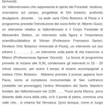
farmacisti.
Un Va­llombrosano che rappresenta lo spirito dei Forestali: studioso,
ricercatore sul campo, progettista di Orti botanici, profondo
divulgatore, docente . La sede sarà l'Orto Botanico di Pavia e il
programma prevede l'introduzione del socio Anfor dr. Alberto Guzzi,
un intervento relativo ai Vallombrosani e il Corpo Forestale di
Alessandra Stefani, un intervento sulla figura e l'importanza
scientifico/didattica di Vitman (Professore Francesco Sartori,
Direttore Orto Botanico Università di Pavia), un intervento sul suo
erbario ( . . . . . . ) , un intervento sulla parte di vita trascorsa a
Milano (Professoressa Agnese Visconti). La bozza di programma
pre­vede di iniziare alle 9,30, condensare gli interventi in 15 - 20
minuti ciascuno, per avere il tempo di essere accompagn­ati a
visitare l'Orto Botanico. Abbiamo previsto il pranzo appena fuori
Pavia, vicino al complesso monumentale di San Lanfranco
(visitabile nel pomeriggio) l'antico Monastero del Santo Sepolcro
fon­dato dai Vallombrosani nel 1190. . . . "Fuori porta Marica, poco
distante dalle mura della città, ov'è il ponte di pietra, comincia una
valle che... si chiama Val Vernasca. Quivi dunque, come in luogo