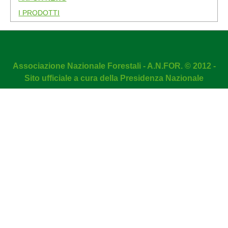
I PRODOTTI
Associazione Nazionale Forestali - A.N.FOR. © 2012 -
Sito ufficiale a cura della Presidenza Nazionale
DMC Firewall
is a
Joomla Security
extension!
NOTA! Questo sito utilizza i cookie e tecnologie simili.
Accetta i cookies
Rifiuta i cookies