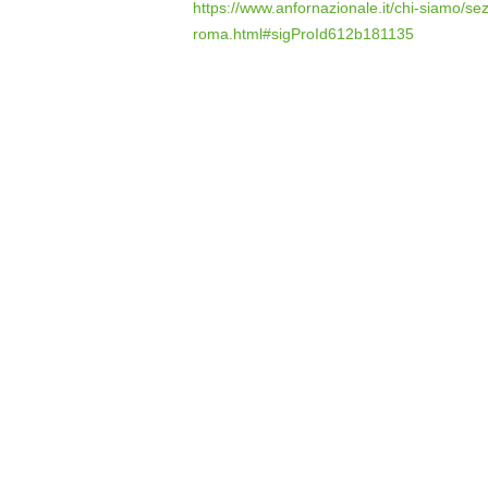
https://www.anfornazionale.it/chi-siamo/sez
roma.html#sigProId612b181135