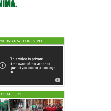
 RADUNO NAZ. FORESTALI
OTOGALLERY