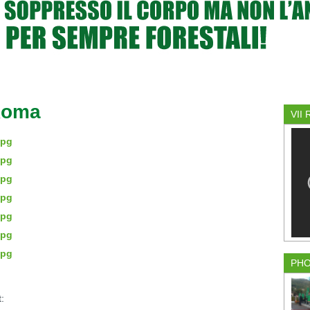
 Roma
VII
PH
: