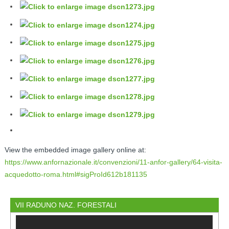
View the embedded image gallery online at:
https://www.anfornazionale.it/convenzioni/11-anfor-gallery/64-visita-
acquedotto-roma.html#sigProId612b181135
VII RADUNO NAZ. FORESTALI