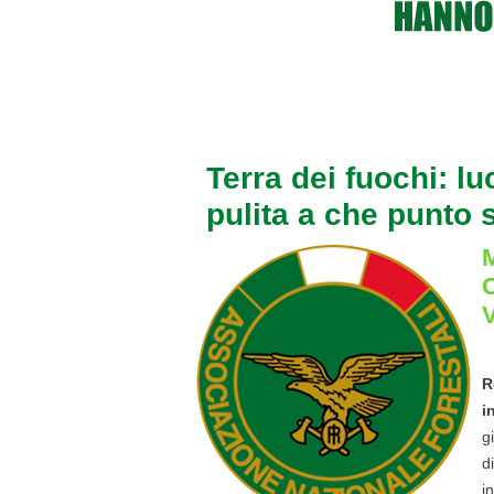
Terra dei fuochi: l
pulita a che punto
M
C
V
R
i
g
d
i