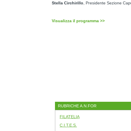
Stella Circhirillo
, Presidente Sezione Ca
Visualizza il programma >>
RUBRICHE A.N.FOR
FILATELIA
C.I.T.E.S.