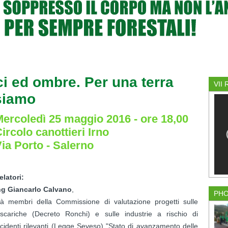
uci ed ombre. Per una terra
VII
 siamo
ercoledì 25 maggio 2016 - ore 18,00
ircolo canottieri Irno
ia Porto - Salerno
elatori:
ng Giancarlo Calvano
,
PH
ià membri della Commissione di valutazione progetti sulle
iscariche (Decreto Ronchi) e sulle industrie a rischio di
ncidenti rilevanti (Legge Seveso) "Stato di avanzamento delle