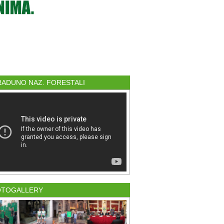
 RADUNO NAZ. FORESTALI
OTOGALLERY