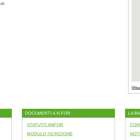
pua
Visu
DOCUMENTI A.N.FOR
LA B
STATUTO ANFOR
CON
MODULO ISCRIZIONE
NOT