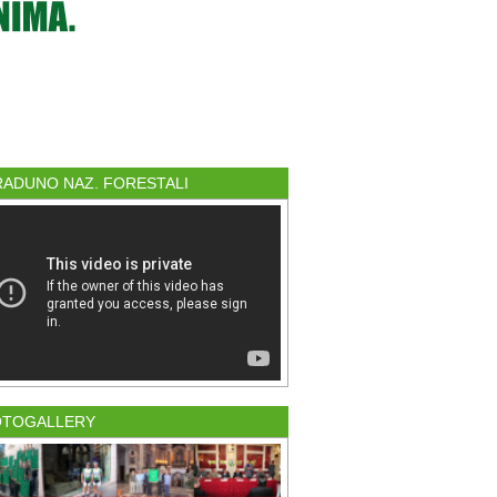
 RADUNO NAZ. FORESTALI
OTOGALLERY