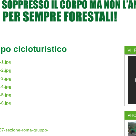
o cicloturistico
VII
PH
:
i/57-sezione-roma-gruppo-