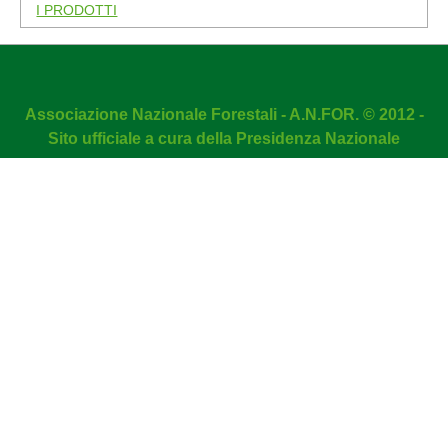
I PRODOTTI
Associazione Nazionale Forestali - A.N.FOR. © 2012 -
Sito ufficiale a cura della Presidenza Nazionale
DMC Firewall
is a
Joomla Security
extension!
NOTA! Questo sito utilizza i cookie e tecnologie simili.
Accetta i cookies
Rifiuta i cookies