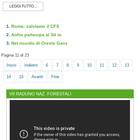
LEGGI TUTTO...
Roma: salviamo il CFS
Anfor partecipa al Sit in
Nel ricordo di Oreste Ganz
Pagina 11 di 23
Inizio
Indietro
6
7
8
9
10
11
12
13
14
15
Avanti
Fine
VII RADUNO NAZ. FORESTALI