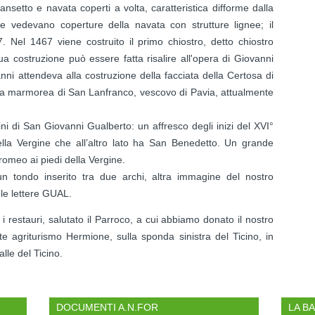
nsetto e navata coperti a volta, caratteristica difforme dalla
e vedevano coperture della navata con strutture lignee; il
. Nel 1467 viene costruito il primo chiostro, detto chiostro
ua costruzione può essere fatta risalire all'opera di Giovanni
ni attendeva alla costruzione della facciata della Certosa di
rca marmorea di San Lanfranco, vescovo di Pavia, attualmente
 di San Giovanni Gualberto: un affresco degli inizi del XVI°
lla Vergine che all’altro lato ha San Benedetto. Un grande
omeo ai piedi della Vergine.
un tondo inserito tra due archi, altra immagine del nostro
 le lettere GUAL.
 i restauri, salutato il Parroco, a cui abbiamo donato il nostro
nte agriturismo Hermione, sulla sponda sinistra del Ticino, in
lle del Ticino.
DOCUMENTI A.N.FOR
LA B