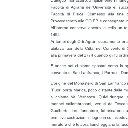
L'attiguo monastero, ampliamente rimaneggi
Facoltà di Agraria dell'Università e, suc
Facoltà di Fisica. Dismesso alla fine d
Provveditorato alle OO.PP. e consegnato i
All'interno conserva ancora la cella un t
1494.
Ai tempi degli Orti Agrari sicuramente e
abitava fuori della Città, nel Convento di
alla primavera del 1774 quando gli fu ordina
E anche noi ci siamo spostati verso la sp
convento di San Lanfranco; il Parroco, Don E
L'origine del Monastero di San Lanfranco r
"Fuori porta Marica, poco distante dalle mur
si chiama Val Vernasca. Quivi dunque, c
monaci vallombrosani, venuti da Tosca
Gualberto, loro fondatore, fabbricarono 
primitive costruzioni in legno in cui risiede
muratura che tutt'ora fiancheggiano la facc