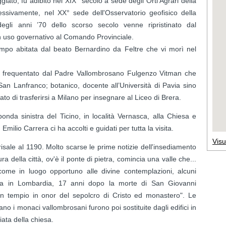
ato, fu adibito nel XIX° secolo a sede degli Orti Agrari della
cessivamente, nel XX° sede dell'Osservatorio geofisico della
egli anni ’70 dello scorso secolo venne ripristinato dal
n uso governativo al Comando Provinciale.
empo abitata dal beato Bernardino da Feltre che vi morì nel
ra frequentato dal Padre Vallombrosano Fulgenzo Vitman che
 San Lanfranco; botanico, docente all’Università di Pavia sino
to di trasferirsi a Milano per insegnare al Liceo di Brera.
onda sinistra del Ticino, in località Vernasca, alla Chiesa e
milio Carrera ci ha accolti e guidati per tutta la visita.
Visu
isale al 1190. Molto scarse le prime notizie dell'insediamento
a della città, ov'è il ponte di pietra, comincia una valle che...
ome in luogo opportuno alle divine contemplazioni, alcuni
na in Lombardia, 17 anni dopo la morte di San Giovanni
un tempio in onor del sepolcro di Cristo ed monastero". Le
vano i monaci vallombrosani furono poi sostituite dagli edifici in
iata della chiesa.