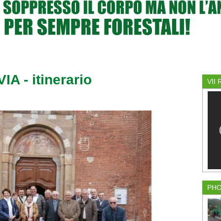
A - itinerario
VII
PH