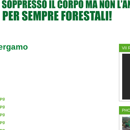
Bergamo
VII
PH