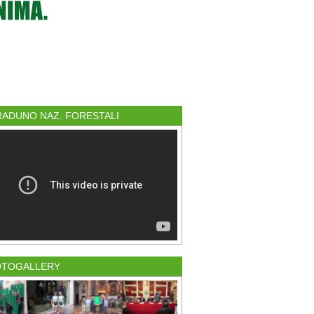
 RADUNO NAZ. FORESTALI
OTOGALLERY