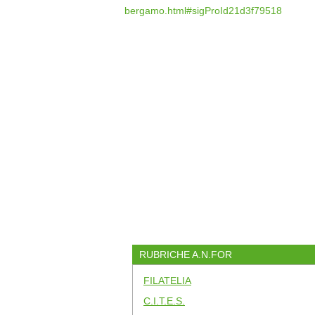
bergamo.html#sigProId21d3f79518
RUBRICHE A.N.FOR
FILATELIA
C.I.T.E.S.