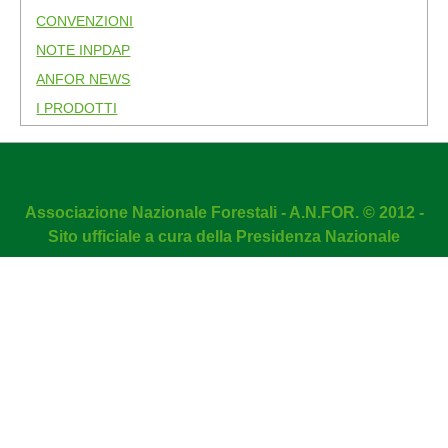
CONVENZIONI
NOTE INPDAP
ANFOR NEWS
I PRODOTTI
Associazione Nazionale Forestali - A.N.FOR. © 2012 -
Sito ufficiale a cura della Presidenza Nazionale
DMC Firewall
is developed by
Dean Marshall Consultancy Ltd
NOTA! Questo sito utilizza i cookie e tecnologie simili.