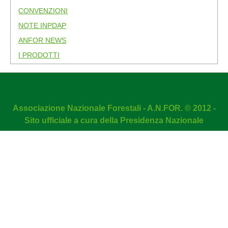
CONVENZIONI
NOTE INPDAP
ANFOR NEWS
I PRODOTTI
Associazione Nazionale Forestali - A.N.FOR. © 2012 -
Sito ufficiale a cura della Presidenza Nazionale
Our website is protected by
DMC Firewall!
NOTA! Questo sito utilizza i cookie e tecnologie simili.